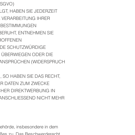
 DSGVO)
GT, HABEN SIE JEDERZEIT
E VERARBEITUNG IHRER
E BESTIMMUNGEN
BERUHT, ENTNEHMEN SIE
TROFFENEN
ENDE SCHUTZWÜRDIGE
N ÜBERWIEGEN ODER DIE
SANSPRÜCHEN (WIDERSPRUCH
SO HABEN SIE DAS RECHT,
ER DATEN ZUM ZWECKE
LCHER DIREKTWERBUNG IN
ANSCHLIESSEND NICHT MEHR
behörde, insbesondere in dem
stoßes zu. Das Beschwerderecht