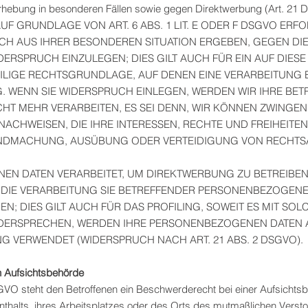
rhebung in besonderen Fällen sowie gegen Direktwerbung (Art. 21
 GRUNDLAGE VON ART. 6 ABS. 1 LIT. E ODER F DSGVO ERFOL
ICH AUS IHRER BESONDEREN SITUATION ERGEBEN, GEGEN DI
RSPRUCH EINZULEGEN; DIES GILT AUCH FÜR EIN AUF DIES
EILIGE RECHTSGRUNDLAGE, AUF DENEN EINE VERARBEITUNG 
 WENN SIE WIDERSPRUCH EINLEGEN, WERDEN WIR IHRE BE
HT MEHR VERARBEITEN, ES SEI DENN, WIR KÖNNEN ZWING
ACHWEISEN, DIE IHRE INTERESSEN, RECHTE UND FREIHEITE
TENDMACHUNG, AUSÜBUNG ODER VERTEIDIGUNG VON RECHT
N DATEN VERARBEITET, UM DIREKTWERBUNG ZU BETREIBEN, 
 DIE VERARBEITUNG SIE BETREFFENDER PERSONENBEZOGEN
; DIES GILT AUCH FÜR DAS PROFILING, SOWEIT ES MIT SO
WIDERSPRECHEN, WERDEN IHRE PERSONENBEZOGENEN DATEN 
 VERWENDET (WIDERSPRUCH NACH ART. 21 ABS. 2 DSGVO).
n Aufsichtsbehörde
GVO steht den Betroffenen ein Beschwerderecht bei einer Aufsichts
enthalts, ihres Arbeitsplatzes oder des Orts des mutmaßlichen Ver