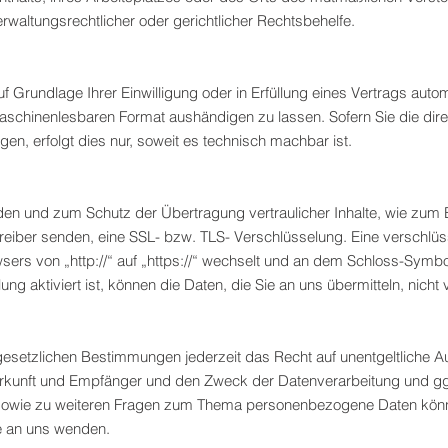
waltungsrechtlicher oder gerichtlicher Rechtsbehelfe.
f Grundlage Ihrer Einwilligung oder in Erfüllung eines Vertrags autom
maschinenlesbaren Format aushändigen zu lassen. Sofern Sie die dir
en, erfolgt dies nur, soweit es technisch machbar ist.
den und zum Schutz der Übertragung vertraulicher Inhalte, wie zum 
etreiber senden, eine SSL- bzw. TLS- Verschlüsselung. Eine verschlü
ers von „http://“ auf „https://“ wechselt und an dem Schloss-Symbol
g aktiviert ist, können die Daten, die Sie an uns übermitteln, nicht
setzlichen Bestimmungen jederzeit das Recht auf unentgeltliche Au
unft und Empfänger und den Zweck der Datenverarbeitung und ggf.
sowie zu weiteren Fragen zum Thema personenbezogene Daten können
 an uns wenden.