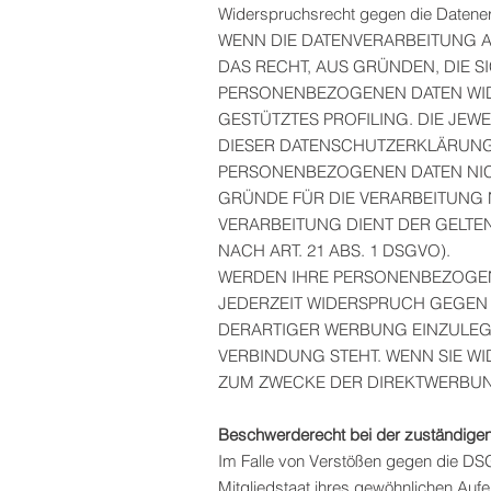
Widerspruchsrecht gegen die Datene
WENN DIE DATENVERARBEITUNG AUF
DAS RECHT, AUS GRÜNDEN, DIE S
PERSONENBEZOGENEN DATEN WIDE
GESTÜTZTES PROFILING. DIE JEW
DIESER DATENSCHUTZERKLÄRUNG.
PERSONENBEZOGENEN DATEN NIC
GRÜNDE FÜR DIE VERARBEITUNG N
VERARBEITUNG DIENT DER GEL
NACH ART. 21 ABS. 1 DSGVO).
WERDEN IHRE PERSONENBEZOGENE
JEDERZEIT WIDERSPRUCH GEGEN
DERARTIGER WERBUNG EINZULEGEN
VERBINDUNG STEHT. WENN SIE 
ZUM ZWECKE DER DIREKTWERBUNG
Beschwerderecht bei der zuständige
Im Falle von Verstößen gegen die DS
Mitgliedstaat ihres gewöhnlichen Auf