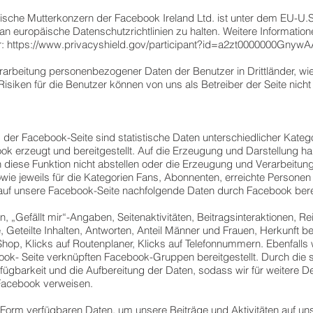
che Mutterkonzern der Facebook Ireland Ltd. ist unter dem EU-U.S. P
an europäische Datenschutzrichtlinien zu halten. Weitere Informatio
r:
https://www.privacyshield.gov/participant?id=a2zt0000000Gnyw
rarbeitung personenbezogener Daten der Benutzer in Drittländer, wie
isiken für die Benutzer können von uns als Betreiber der Seite nic
der Facebook-Seite sind statistische Daten unterschiedlicher Katego
ok erzeugt und bereitgestellt. Auf die Erzeugung und Darstellung hab
n diese Funktion nicht abstellen oder die Erzeugung und Verarbeitung
wie jeweils für die Kategorien Fans, Abonnenten, erreichte Personen
f unsere Facebook-Seite nachfolgende Daten durch Facebook bereit
 „Gefällt mir“-Angaben, Seitenaktivitäten, Beitragsinteraktionen, Re
 Geteilte Inhalten, Antworten, Anteil Männer und Frauen, Herkunft b
Shop, Klicks auf Routenplaner, Klicks auf Telefonnummern. Ebenfal
ok- Seite verknüpften Facebook-Gruppen bereitgestellt. Durch die 
ügbarkeit und die Aufbereitung der Daten, sodass wir für weitere Det
Facebook verweisen.
r Form verfügbaren Daten, um unsere Beiträge und Aktivitäten auf uns