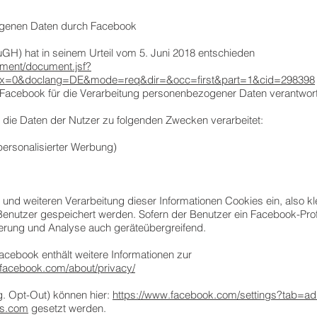
ogenen Daten durch Facebook
GH) hat in seinem Urteil vom 5. Juni 2018 entschieden
cument/document.jsf?
ex=0&doclang=DE&mode=req&dir=&occ=first&part=1&cid=298398
acebook für die Verarbeitung personenbezogener Daten verantwortli
 die Daten der Nutzer zu folgenden Zwecken verarbeitet:
personalisierter Werbung)
nd weiteren Verarbeitung dieser Informationen Cookies ein, also kle
nutzer gespeichert werden. Sofern der Benutzer ein Facebook-Profi
cherung und Analyse auch geräteübergreifend.
cebook enthält weitere Informationen zur
.facebook.com/about/privacy/
. Opt-Out) können hier:
https://www.facebook.com/settings?tab=a
es.com
gesetzt werden.