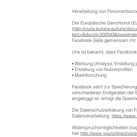
Verarbeitung von Personenbez
Der Europäische Gerichtshof (Eu
(
http://curia.europa.eu/juris/do
text=&docid=202543&pageInd
Facebook-Seite gemeinsam mit F
Uns ist bekannt, dass Facebook
▪ Werbung (Analyse, Erstellung 
▪ Erstellung von Nutzerprofilen
▪ Marktforschung.
Facebook setzt zur Speicherung u
verschiedenen Endgeräten der Be
eingeloggt ist, erfolgt die Spei
Die Datenschutzerklärung von Fa
Datenverarbeitung:
https://www
Widerspruchsmöglichkeiten (sog
hier
http://www.youronlinechoic